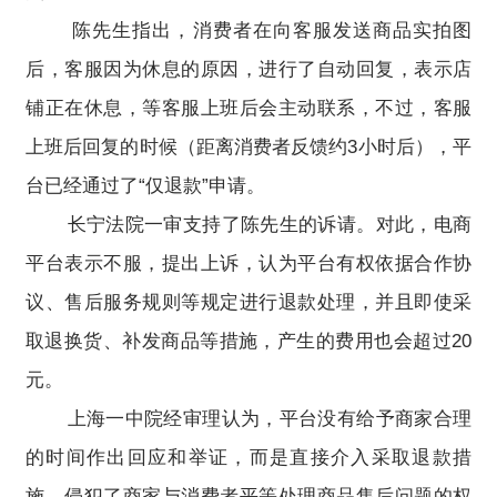
陈先生指出，消费者在向客服发送商品实拍图
后，客服因为休息的原因，进行了自动回复，表示店
铺正在休息，等客服上班后会主动联系，不过，客服
上班后回复的时候（距离消费者反馈约3小时后），平
台已经通过了“仅退款”申请。
长宁法院一审支持了陈先生的诉请。对此，电商
平台表示不服，提出上诉，认为平台有权依据合作协
议、售后服务规则等规定进行退款处理，并且即使采
取退换货、补发商品等措施，产生的费用也会超过20
元。
上海一中院经审理认为，平台没有给予商家合理
的时间作出回应和举证，而是直接介入采取退款措
施，侵犯了商家与消费者平等处理商品售后问题的权