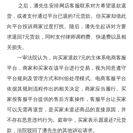
之后，潘先生安排网店客服联系对方希望退款退
货，或者支付通过平台已退的7元货款。但买家却借此
向平台投诉商家过度打扰。随后，潘先生起诉对方要
求退回7元货款，同时支付律师调档费、快递费以及相
关损失。
一审法院认为，向买家退款7元的主体系电商客服
平台，商家和买家在该平台进行交易，视为同意遵守
平台规则及管理方式和纠纷处理模式。电商客服平台
依据其规则流程作出的相关决定，商家应当履行。买
家按客服平台提供的售后方案操作，客服平台让买家
可以无需再退货，是买家未退还商品的直接原因，并
不存在恶意违约行为。庭审中，买家表示愿退还7元货
款，法院驳回了潘先生的其他诉讼请求。