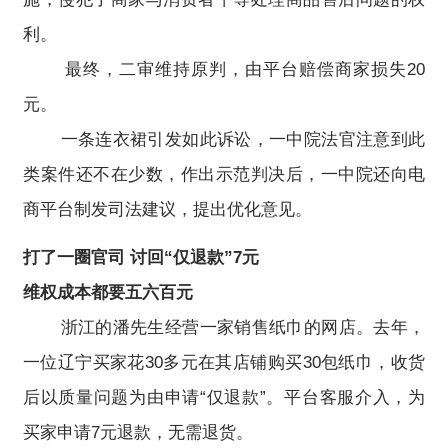
利。
最终，二审维持原判，由平台赔偿商家损失20
元。
一条连衣裙引发如此诉讼，一中院法官注意到此
类案件还不在少数，作出示范判决后，一中院还向电
商平台制发司法建议，提出优化意见。
打了一圈官司 讨回“仅退款”7元
维权成本都要五六百元
浙江的潘先生经营一家销售纸巾的网店。去年，
一位辽宁买家花30多元在其店铺购买30包纸巾，收货
后以质量问题为由申请“仅退款”。平台客服介入，为
买家申请7元退款，无需退货。