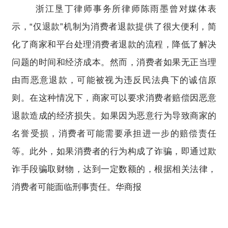
浙江垦丁律师事务所律师陈雨墨曾对媒体表
示，“仅退款”机制为消费者退款提供了很大便利，简
化了商家和平台处理消费者退款的流程，降低了解决
问题的时间和经济成本。然而，消费者如果无正当理
由而恶意退款，可能被视为违反民法典下的诚信原
则。在这种情况下，商家可以要求消费者赔偿因恶意
退款造成的经济损失。如果因为恶意行为导致商家的
名誉受损，消费者可能需要承担进一步的赔偿责任
等。此外，如果消费者的行为构成了诈骗，即通过欺
诈手段骗取财物，达到一定数额的，根据相关法律，
消费者可能面临刑事责任。华商报