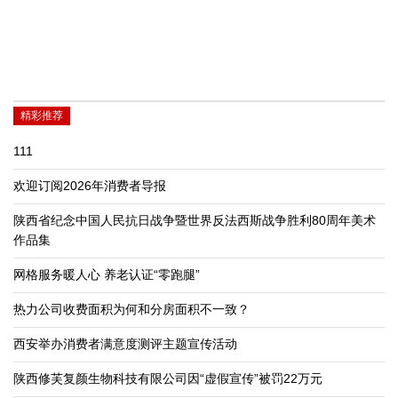
精彩推荐
111
欢迎订阅2026年消费者导报
陕西省纪念中国人民抗日战争暨世界反法西斯战争胜利80周年美术
作品集
网格服务暖人心 养老认证“零跑腿”
热力公司收费面积为何和分房面积不一致？
西安举办消费者满意度测评主题宣传活动
陕西修芙复颜生物科技有限公司因“虚假宣传”被罚22万元